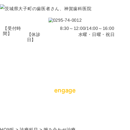
【受付時
8:30～12:00/14:00～16:00
間】
【休診
水曜・日曜・祝日
日】
ホー
医院紹
スタッフ
診療科
アクセ
ム
介
紹介
目
ス
engage
噛み合わせ治療
HOME
>
診療科目
>
噛み合わせ治療