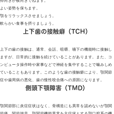
仰向きか横向きでねます。
よい姿勢を保ちます。
顎をリラックスさせましょう。
軟らかい食事を摂りましょう。
上下歯の接触癖（TCH）
上下の歯の接触は、通常、会話、咀嚼、嚥下の機能時に接触し
ますが、日常的に接触を続けていることがあります。また、コ
ンピュータ操作時や家事などで神経を集中することで噛みしめ
ていることもあります。このような歯の接触癖により、顎関節
症や歯周病の悪化、歯の慢性咬合痛への原因になります。
側頭下顎障害（TMD）
顎関節部に炎症症状はなく、骨構造にも異常を認めないが顎関
節痛、関節雑音、顎関節機能異常を主症状とする顎口腔系の機