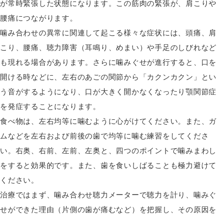
が常時緊張した状態になります。この筋肉の緊張が、肩こりや
腰痛につながります。
噛み合わせの異常に関連して起こる様々な症状には、頭痛、肩
こり、腰痛、聴力障害（耳鳴り、めまい）や手足のしびれなど
も現れる場合があります。さらに噛みぐせが進行すると、口を
開ける時などに、左右のあごの関節から「カクンカクン」とい
う音がするようになり、口が大きく開かなくなったり顎関節症
を発症することになります。
食べ物は、左右均等に噛むように心がけてください。また、ガ
ムなどを左右および前後の歯で均等に噛む練習をしてくださ
い。右奥、右前、左前、左奥と、四つのポイントで噛みまわし
をすると効果的です。また、歯を食いしばることも極力避けて
ください。
治療ではまず、噛み合わせ聴力メーターで聴力を計り、噛みぐ
せができた理由（片側の歯が痛むなど）を把握し、その原因を